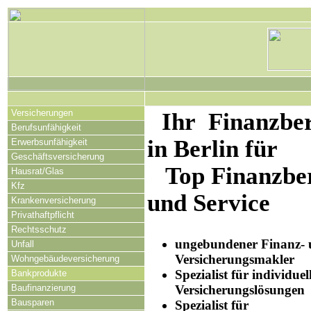
Versicherungen
Ihr Finanzbe
Berufsunfähigkeit
in Berlin für
Erwerbsunfähigkeit
Geschäftsversicherung
Top Finanzbe
Hausrat/Glas
Kfz
und Service
Krankenversicherung
Privathaftpflicht
Rechtsschutz
ungebundener Finanz-
Unfall
Versicherungsmakler
Wohngebäudeversicherung
Spezialist für individuel
Bankprodukte
Baufinanzierung
Versicherungslösungen
Bausparen
Spezialist für