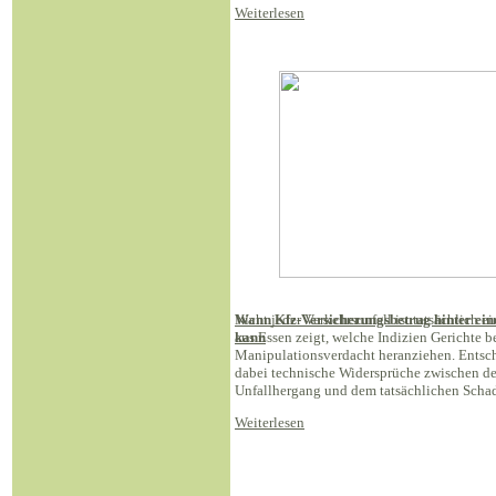
Weiterlesen
Wann Kfz-Versicherungsbetrug hinter ein
Nicht jeder Verkehrsunfall ist tatsächlich ei
kann
aus Essen zeigt, welche Indizien Gerichte b
Manipulationsverdacht heranziehen. Ents
dabei technische Widersprüche zwischen d
Unfallhergang und dem tatsächlichen Schad
Weiterlesen