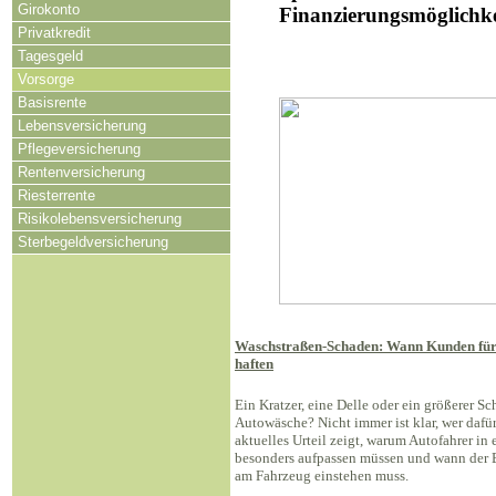
Girokonto
Finanzierungsmöglichke
Privatkredit
Tagesgeld
Vorsorge
Basisrente
Lebensversicherung
Pflegeversicherung
Rentenversicherung
Riesterrente
Risikolebensversicherung
Sterbegeldversicherung
Waschstraßen-Schaden: Wann Kunden für
haften
Ein Kratzer, eine Delle oder ein größerer S
Autowäsche? Nicht immer ist klar, wer dafür
aktuelles Urteil zeigt, warum Autofahrer in
besonders aufpassen müssen und wann der B
am Fahrzeug einstehen muss.